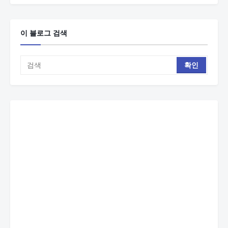
이 블로그 검색