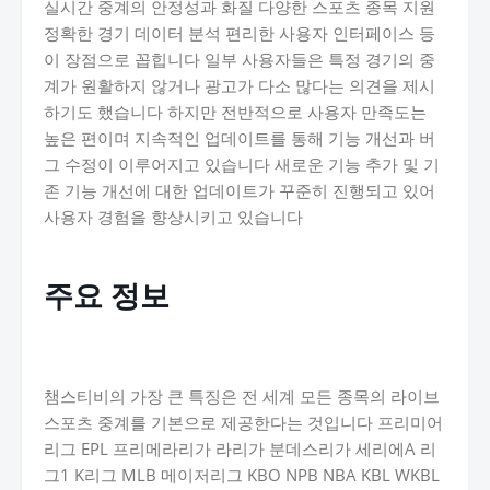
실시간 중계의 안정성과 화질 다양한 스포츠 종목 지원
정확한 경기 데이터 분석 편리한 사용자 인터페이스 등
이 장점으로 꼽힙니다 일부 사용자들은 특정 경기의 중
계가 원활하지 않거나 광고가 다소 많다는 의견을 제시
하기도 했습니다 하지만 전반적으로 사용자 만족도는
높은 편이며 지속적인 업데이트를 통해 기능 개선과 버
그 수정이 이루어지고 있습니다 새로운 기능 추가 및 기
존 기능 개선에 대한 업데이트가 꾸준히 진행되고 있어
사용자 경험을 향상시키고 있습니다
주요 정보
챔스티비의 가장 큰 특징은 전 세계 모든 종목의 라이브
스포츠 중계를 기본으로 제공한다는 것입니다 프리미어
리그 EPL 프리메라리가 라리가 분데스리가 세리에A 리
그1 K리그 MLB 메이저리그 KBO NPB NBA KBL WKBL