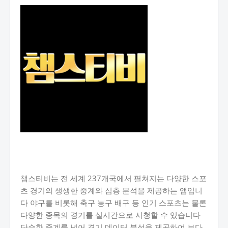
챔스티비는 전 세계 237개국에서 펼쳐지는 다양한 스포
츠 경기의 생생한 중계와 심층 분석을 제공하는 앱입니
다 야구를 비롯해 축구 농구 배구 등 인기 스포츠는 물론
다양한 종목의 경기를 실시간으로 시청할 수 있습니다
단순한 중계를 넘어 경기 데이터 분석을 제공하여 보다