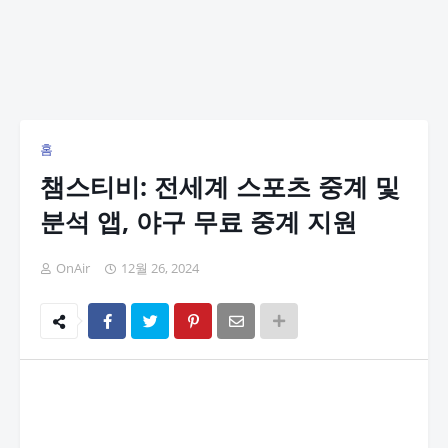
홈
챔스티비: 전세계 스포츠 중계 및
분석 앱, 야구 무료 중계 지원
OnAir
12월 26, 2024