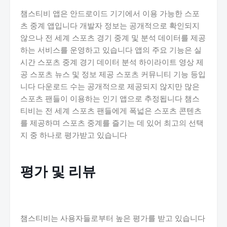
챔스티비 앱은 안드로이드 기기에서 이용 가능한 스포
츠 중계 앱입니다 개발자 정보는 공개적으로 확인되지
않으나 전 세계 스포츠 경기 중계 및 분석 데이터를 제공
하는 서비스를 운영하고 있습니다 앱의 주요 기능은 실
시간 스포츠 중계 경기 데이터 분석 하이라이트 영상 제
공 스포츠 뉴스 및 정보 제공 스포츠 커뮤니티 기능 등입
니다 다운로드 수는 공개적으로 제공되지 않지만 많은
스포츠 팬들이 이용하는 인기 앱으로 추정됩니다 챔스
티비는 전 세계 스포츠 팬들에게 폭넓은 스포츠 콘텐츠
를 제공하며 스포츠 중계를 즐기는 데 있어 최고의 선택
지 중 하나로 평가받고 있습니다
평가 및 리뷰
챔스티비는 사용자들로부터 높은 평가를 받고 있습니다